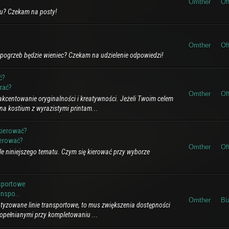
Omther
Of
u? Czekam na posty!
Omther
Of
pogrzeb będzie wieniec? Czekam na udzielenie odpowiedzi!
ć?
rać?
Omther
Of
kcentowanie oryginalności i kreatywności. Jeżeli Twoim celem
 na kostium z wyrazistymi printam...
kierować?
ierować?
Omther
Of
ule niniejszego tematu. Czym się kierować przy wyborze
nsportowe
nspo...
Omther
Bi
atyzowane linie transportowe, to mus zwiększenia dostępności
 popełnianymi przy kompletowaniu ...