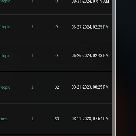
f-topic
1
0
08-31-2024, 07:19 AM
f-topic
1
0
06-27-2024, 02:25 PM
06-26-2024, 02:43 PM
f-topic
1
0
03-21-2023, 08:25 PM
f-topic
1
82
03-11-2023, 07:54 PM
znes
1
60