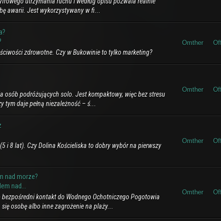
 cyfrowego utrzymania ruchu i według opisu pozwala realnie
bę awarii. Jest wykorzystywany w fi...
a?
?
Omther
Of
aściwości zdrowotne. Czy w Bukowinie to tylko marketing?
Omther
Of
la osób podróżujących solo. Jest kompaktowy, więc bez stresu
y tym daje pełną niezależność – ś...
z
Omther
Of
5 i 8 lat). Czy Dolina Kościeliska to dobry wybór na pierwszy
em nad morze?
em nad...
Omther
Of
to bezpośredni kontakt do Wodnego Ochotniczego Pogotowia
się osobę albo inne zagrożenie na plaży...