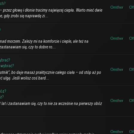
ach?
Omther
Of
– przez głowę i dłonie tracimy najwięcej ciepła. Warto mieć dwie
, gdy zrobi się naprawdę zi...
m
Omther
Of
nad morzem. Zależy mi na komforcie i cieple, ale też na
 zastanawiam się, czy to dobre ro...
ybrać?
 wybrać?
Omther
Of
otnik”, bo daje masaż praktycznie całego ciała – od stóp aż po
ć ulgę. Jeśli wolisz coś bard...
bóz?
óz?
Omther
Of
 lat i zastanawiam się, czy to nie za wcześnie na pierwszy obóz
Omther
Of