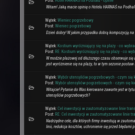
Post:
Hotel HARNAŚ na Podhalu - opinie
Witam! Jaką macie opinię o Hotelu HARNAŚ na Podhal
Wątek:
Wieniec pogrzebowy
Post:
Wieniec pogrzebowy
Dzień dobry! W jakim przypadku dobrą kompozycją na 
Wątek:
Kostium wyróżniający się na plaży - co wybra
Post:
RE: Kostium wyróżniający się na plaży - co wyb
W modzie plażowej od dłuższego czasu obserwuje się a
jest wyróżnienie się na plaży, to w tym sezonie postaw
Wątek:
Wybór utensyliów pogrzebowych - czym się 
Post:
Wybór utensyliów pogrzebowych - czym się k
Witajcie! Pytanie do Was kierowane zawarte jest w tyt
utensyliów pogrzebowych?
Wątek:
Cel inwestycji w zautomatyzowane linie tra
Post:
RE: Cel inwestycji w zautomatyzowane linie tra
Nadrzędne cele, dla których firmy inwestują w zautom
linii, redukcja kosztów, uchronienie się przed błędami