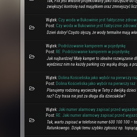
Tak, Fiix jest właśnie projektowany jako narzędzie do
zwiększyć kontrolę nad majątkiem oraz zmniejszyć licz
Wątek:
Czy woda w Bukowinie jest faktycznie zdrow
Post:
Czy woda w Bukowinie jest faktycznie zdrowa
Dzień dobry! Często słyszę, że wody termalne mają wł
Wątek:
Podróżowanie kamperem w pojedynkę
Post:
RE: Podróżowanie kamperem w pojedynkę
Jak najbardziej! Mały kamper to idealne rozwiązanie d
wjedziesz nim na każdy parking czy wąską drogę, a prz
Wątek:
Dolina Kościeliska jako wybór na pierwszy ra
Post:
Dolina Kościeliska jako wybór na pierwszy raz
Planujemy rodzinną wycieczkę w Tatry z dwójką dzieci (
raz? Czy trasa nie jest za długa dla dzieciaków?
Wątek:
Jaki numer alarmowy zapisać przed wyjazd
Post:
RE: Jaki numer alarmowy zapisać przed wyjazd
Tak, warto zapisać w telefonie numer 600 100 100 – 
Ratunkowego. Dzięki temu szybko zgłosisz np. topiącą 