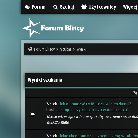
Forum
Szukaj
Użytkownicy
Więce
Forum Bliscy
Szukaj
Wyniki
Wyniki szukania
Po
Wątek:
Jak ograniczyć ilość kurzu w mieszkaniu?
Post:
Jak ograniczyć ilość kurzu w mieszkaniu?
Macie jakieś sprawdzone sposoby na zmniejszenie iloś
dłuższą metę.
Wątek:
Jakie akcesoria są niezbędne zimą w Tatrach