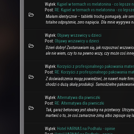
Wątek:
Kąpiel w termach vs melatonina - co lepsze 
Post:
RE: Kąpiel w termach vs melatonina - co lepsze 
Miałam identycznie – tabletki trochę pomagały, ale se
totalne odprężenie, zero napięcia. Dla mnie wygrywa na
Wątek:
Objawy wszawicy u dzieci
Post:
Objawy wszawicy u dzieci
Dzień dobry! Zastanawiam się, jak rozpoznać wszawicę
ale nie wiem, czy to na pewno wszy, czy może coś inn
Wątek:
Korzyści z profesjonalnego pakowania mater
Post:
RE: Korzyści z profesjonalnego pakowania mate
Z doświadczenia mogę powiedzieć, że nawet małe firm
chodzi o dużą skalę produkcji. Samodzielne pakowanie
Wątek:
Alternatywa dla piwniczki
Post:
RE: Alternatywa dla piwniczki
Tak, garaż betonowy jest idealny na przetwory. Utrzymuj
martwić o to, że coś zamarznie zimą albo zepsuje się l
Wątek:
Hotel HARNAŚ na Podhalu - opinie