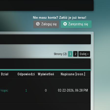
Nie masz konta? Załóż je już teraz!
Zaloguj się
Zarejestruj się
Strony (2):
1
2
Dalej »
Dział
Odpowiedzi
Wyświetleń
Napisane
[
rosn.
]
02-22-2026, 06:28 PM
f-topic
1
0