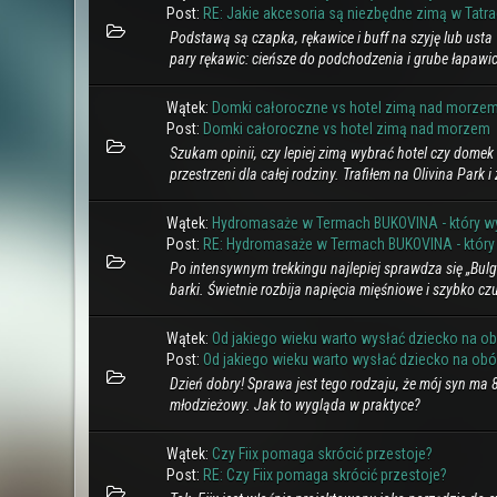
Post:
RE: Jakie akcesoria są niezbędne zimą w Tatr
Podstawą są czapka, rękawice i buff na szyję lub usta 
pary rękawic: cieńsze do podchodzenia i grube łapawice
Wątek:
Domki całoroczne vs hotel zimą nad morze
Post:
Domki całoroczne vs hotel zimą nad morzem
Szukam opinii, czy lepiej zimą wybrać hotel czy domek 
przestrzeni dla całej rodziny. Trafiłem na Olivina Park i
Wątek:
Hydromasaże w Termach BUKOVINA - który w
Post:
RE: Hydromasaże w Termach BUKOVINA - który
Po intensywnym trekkingu najlepiej sprawdza się „Bulg
barki. Świetnie rozbija napięcia mięśniowe i szybko czu
Wątek:
Od jakiego wieku warto wysłać dziecko na o
Post:
Od jakiego wieku warto wysłać dziecko na ob
Dzień dobry! Sprawa jest tego rodzaju, że mój syn ma 8
młodzieżowy. Jak to wygląda w praktyce?
Wątek:
Czy Fiix pomaga skrócić przestoje?
Post:
RE: Czy Fiix pomaga skrócić przestoje?