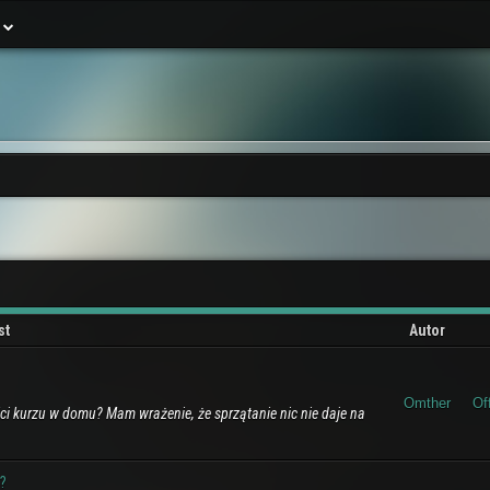
j
st
Autor
Omther
Of
ci kurzu w domu? Mam wrażenie, że sprzątanie nic nie daje na
?