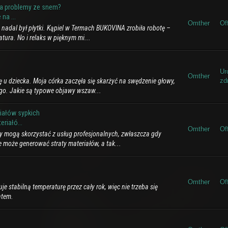
na problemy ze snem?
na ...
Omther
Of
n nadal był płytki. Kąpiel w Termach BUKOVINA zrobiła robotę –
tura. No i relaks w pięknym mi...
Ur
Omther
 u dziecka. Moja córka zaczęła się skarżyć na swędzenie głowy,
zd
ego. Jakie są typowe objawy wszaw...
iałów sypkich
riałó...
Omther
Of
y mogą skorzystać z usług profesjonalnych, zwłaszcza gdy
 może generować straty materiałów, a tak...
Omther
Of
e stabilną temperaturę przez cały rok, więc nie trzeba się
atem.