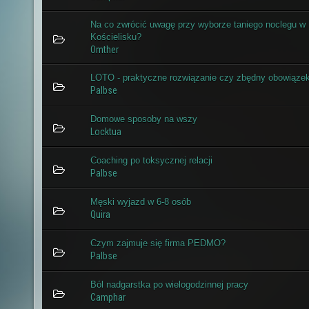
Na co zwrócić uwagę przy wyborze taniego noclegu w
Kościelisku?
Omther
LOTO - praktyczne rozwiązanie czy zbędny obowiąze
Palbse
Domowe sposoby na wszy
Locktua
Coaching po toksycznej relacji
Palbse
Męski wyjazd w 6-8 osób
Quira
Czym zajmuje się firma PEDMO?
Palbse
Ból nadgarstka po wielogodzinnej pracy
Camphar