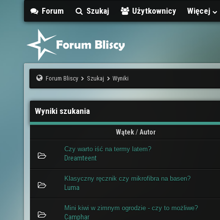
Forum
Szukaj
Użytkownicy
Więcej
Forum Bliscy
Szukaj
Wyniki
Wyniki szukania
Wątek
/
Autor
Czy warto iść na termy latem?
Dreamteent
Klasyczny ręcznik czy mikrofibra na basen?
Luma
Mini kiwi w zimnym ogrodzie - czy to możliwe?
Camphar