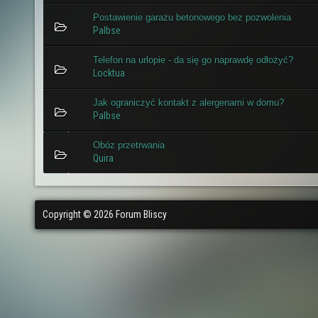
Postawienie garażu betonowego bez pozwolenia
Palbse
Telefon na urlopie - da się go naprawdę odłożyć?
Locktua
Jak ograniczyć kontakt z alergenami w domu?
Palbse
Obóz przetrwania
Quira
Copyright © 2026 Forum Bliscy