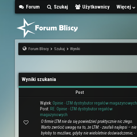
Forum
Szukaj
Użytkownicy
Więcej
Forum Bliscy
Szukaj
Wyniki
Wyniki szukania
Post
Wątek:
Opinie - LTM dystrybutor regałów magazynowych
Post:
RE: Opinie - LTM dystrybutor regałów
magazynowych
O firmie LTM nie da się powiedzieć praktycznie nic złego.
Warto zwrócić uwagę na to, że LTM: - zaufali najlepsi – nie
byłoby to możliwe, gdyby nie wieloletnie doświadczenie; -