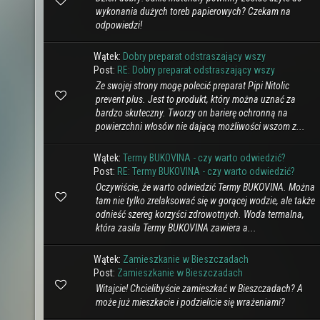
wykonania dużych toreb papierowych? Czekam na
odpowiedzi!
Wątek:
Dobry preparat odstraszający wszy
Post:
RE: Dobry preparat odstraszający wszy
Ze swojej strony mogę polecić preparat Pipi Nitolic
prevent plus. Jest to produkt, który można uznać za
bardzo skuteczny. Tworzy on barierę ochronną na
powierzchni włosów nie dającą możliwości wszom z...
Wątek:
Termy BUKOVINA - czy warto odwiedzić?
Post:
RE: Termy BUKOVINA - czy warto odwiedzić?
Oczywiście, że warto odwiedzić Termy BUKOVINA. Można
tam nie tylko zrelaksować się w gorącej wodzie, ale także
odnieść szereg korzyści zdrowotnych. Woda termalna,
która zasila Termy BUKOVINA zawiera a...
Wątek:
Zamieszkanie w Bieszczadach
Post:
Zamieszkanie w Bieszczadach
Witajcie! Chcielibyście zamieszkać w Bieszczadach? A
może już mieszkacie i podzielicie się wrażeniami?