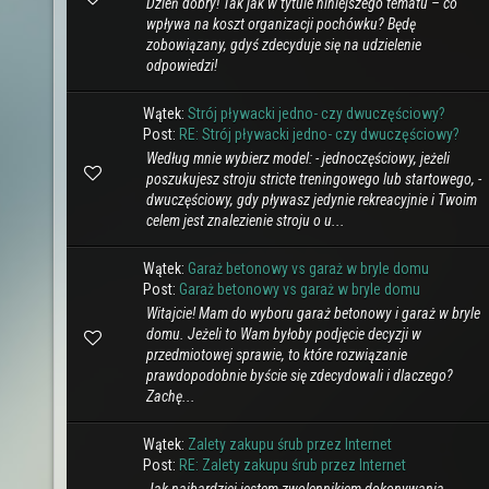
Dzień dobry! Tak jak w tytule niniejszego tematu – co
wpływa na koszt organizacji pochówku? Będę
zobowiązany, gdyś zdecyduje się na udzielenie
odpowiedzi!
Wątek:
Strój pływacki jedno- czy dwuczęściowy?
Post:
RE: Strój pływacki jedno- czy dwuczęściowy?
Według mnie wybierz model: - jednoczęściowy, jeżeli
poszukujesz stroju stricte treningowego lub startowego, -
dwuczęściowy, gdy pływasz jedynie rekreacyjnie i Twoim
celem jest znalezienie stroju o u...
Wątek:
Garaż betonowy vs garaż w bryle domu
Post:
Garaż betonowy vs garaż w bryle domu
Witajcie! Mam do wyboru garaż betonowy i garaż w bryle
domu. Jeżeli to Wam byłoby podjęcie decyzji w
przedmiotowej sprawie, to które rozwiązanie
prawdopodobnie byście się zdecydowali i dlaczego?
Zachę...
Wątek:
Zalety zakupu śrub przez Internet
Post:
RE: Zalety zakupu śrub przez Internet