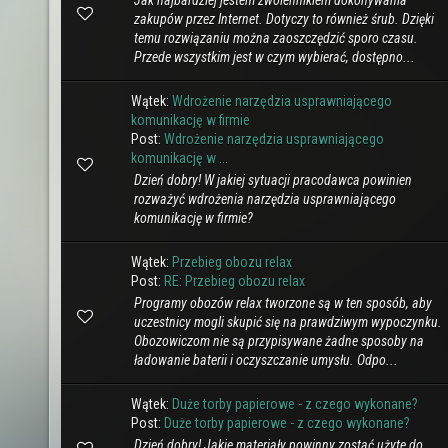
Jak najbardziej jestem zwolennikiem dokonywania
zakupów przez Internet. Dotyczy to również śrub. Dzięki
temu rozwiązaniu można zaoszczędzić sporo czasu.
Przede wszystkim jest w czym wybierać, dostępno...
Wątek:
Wdrożenie narzędzia usprawniającego
komunikację w firmie
Post:
Wdrożenie narzędzia usprawniającego
komunikację w ...
Dzień dobry! W jakiej sytuacji pracodawca powinien
rozważyć wdrożenia narzędzia usprawniającego
komunikację w firmie?
Wątek:
Przebieg obozu relax
Post:
RE: Przebieg obozu relax
Programy obozów relax tworzone są w ten sposób, aby
uczestnicy mogli skupić się na prawdziwym wypoczynku.
Obozowiczom nie są przypisywane żadne sposoby na
ładowanie baterii i oczyszczanie umysłu. Odpo...
Wątek:
Duże torby papierowe - z czego wykonane?
Post:
Duże torby papierowe - z czego wykonane?
Dzień dobry! Jakie materiały powinny zostać użyte do