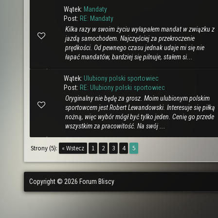
Wątek:
Mandaty
Post:
RE: Mandaty
Kilka razy w swoim życiu wyłapałem mandat w związku z
jazdą samochodem. Najczęściej za przekroczenie
prędkości. Od pewnego czasu jednak udaje mi się nie
łapać mandatów, bardziej się pilnuje, stałem si...
Wątek:
Ulubiony polski sportowiec
Post:
RE: Ulubiony polski sportowiec
Oryginalny nie będę za grosz. Moim ulubionym polskim
sportowcem jest Robert Lewandowski. Interesuje się piłką
nożną, więc wybór mógł być tylko jeden. Cenię go przede
wszystkim za pracowitość. Na swój ...
Strony (5):
« Wstecz
1
2
3
4
5
Copyright © 2026 Forum Bliscy