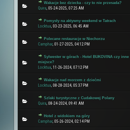
Wakacje bez dziecka - czy to nie przesada?
0 głosów - średnia ocena: 0 na 5 gwiazdek
1
2
3
4
5
Quira
,
05-24-2025, 07:25 AM
Pomysły na aktywny weekend w Tatrach
0 głosów - średnia ocena: 0 na 5 gwiazdek
1
2
3
4
5
Locktua
,
03-23-2025, 06:45 AM
Polecane restauracje w Niechorzu
0 głosów - średnia ocena: 0 na 5 gwiazdek
1
2
3
4
5
Camphar
,
01-27-2025, 04:12 PM
Sylwester w górach - Hotel BUKOVINA czy inne
0 głosów - średnia ocena: 0 na 5 gwiazdek
1
2
3
4
5
miejsce?
Locktua
,
11-26-2024, 07:12 PM
Wakacje nad morzem z dziećmi
0 głosów - średnia ocena: 0 na 5 gwiazdek
1
2
3
4
5
Locktua
,
08-28-2024, 05:37 PM
Szlaki turystyczne z Cudakowej Polany
0 głosów - średnia ocena: 0 na 5 gwiazdek
1
2
3
4
5
Quira
,
08-24-2024, 09:41 AM
Hotel z widokiem na góry
0 głosów - średnia ocena: 0 na 5 gwiazdek
1
2
3
4
5
Camphar
,
05-26-2024, 02:14 PM