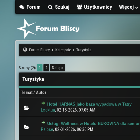
Forum
Szukaj
Użytkownicy
Więcej
Forum Bliscy
Kategorie
Turystyka
Strony (2):
1
2
Dalej »
Turystyka
Temat
/
Autor
Hotel HARNAŚ jako baza wypadowa w Tatry
0 głosów - średnia ocena: 0 na 5 gwiazdek
1
2
3
4
5
Locktua
,
02-15-2026, 07:05 AM
Usługi Wellness w Hotelu BUKOVINA dla senio
0 głosów - średnia ocena: 0 na 5 gwiazdek
1
2
3
4
5
Palbse
,
02-01-2026, 06:36 PM