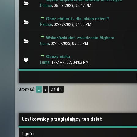
0 głosów - średnia ocena: 0 na 5 gwiazdek
1
2
3
4
5
Palbse
,
05-28-2023, 02:47 PM
Obóz chillout - dla jakich dzieci?
0 głosów - średnia ocena: 0 na 5 gwiazdek
1
2
3
4
5
Palbse
,
02-27-2023, 04:35 PM
Wskazówki dot. zwiedzenia Alghero
0 głosów - średnia ocena: 0 na 5 gwiazdek
1
2
3
4
5
Quira
,
02-16-2023, 07:56 PM
Obozy otaku
0 głosów - średnia ocena: 0 na 5 gwiazdek
1
2
3
4
5
Luma
,
12-27-2022, 04:03 PM
Strony (2):
1
2
Dalej »
Użytkownicy przeglądający ten dział:
1 gości