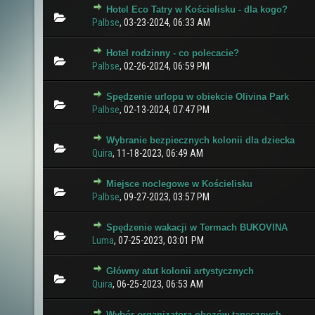
Hotel Eco Tatry w Kościelisku - dla kogo?
0 głosów - średnia ocena: 0 na 5 gwiazdek
1
2
3
4
5
Palbse
,
03-23-2024, 06:33 AM
Hotel rodzinny - co polecacie?
0 głosów - średnia ocena: 0 na 5 gwiazdek
1
2
3
4
5
Palbse
,
02-26-2024, 06:59 PM
Spędzenie urlopu w obiekcie Olivina Park
0 głosów - średnia ocena: 0 na 5 gwiazdek
1
2
3
4
5
Palbse
,
02-13-2024, 07:47 PM
Wybranie bezpiecznych kolonii dla dziecka
0 głosów - średnia ocena: 0 na 5 gwiazdek
1
2
3
4
5
Quira
,
11-18-2023, 06:49 AM
Miejsce noclegowe w Kościelisku
0 głosów - średnia ocena: 0 na 5 gwiazdek
1
2
3
4
5
Palbse
,
09-27-2023, 03:57 PM
Spędzenie wakacji w Termach BUKOVINA
0 głosów - średnia ocena: 0 na 5 gwiazdek
1
2
3
4
5
Luma
,
07-25-2023, 03:01 PM
Główny atut kolonii artystycznych
0 głosów - średnia ocena: 0 na 5 gwiazdek
1
2
3
4
5
Quira
,
06-25-2023, 06:53 AM
Wybór organizatora obozów tanecznych