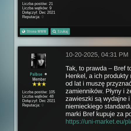
Liczba postów: 21
Liczba wątków: 9
Dołączył: Dec 2021
Reputacja:
0
Strona WWW
Szukaj
10-20-2025, 04:31 PM
Tak, to prawda – Bref 
Palbse
Henkel, a ich produkty
Member
od lat i muszę przyznać
zamienników. Płyny i ż
Liczba postów: 105
Liczba wątków: 48
zawieszki są wydajne i
Dołączył: Dec 2021
niemieckiego standardu 
Reputacja:
0
marki Bref kupuje za p
https://uni-market.eu/p