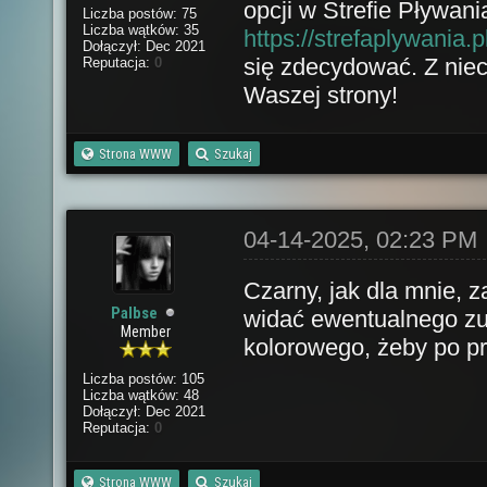
opcji w Strefie Pływan
Liczba postów: 75
Liczba wątków: 35
https://strefaplywania
Dołączył: Dec 2021
się zdecydować. Z niec
Reputacja:
0
Waszej strony!
Strona WWW
Szukaj
04-14-2025, 02:23 PM
Czarny, jak dla mnie, 
Palbse
widać ewentualnego zuż
Member
kolorowego, żeby po pr
Liczba postów: 105
Liczba wątków: 48
Dołączył: Dec 2021
Reputacja:
0
Strona WWW
Szukaj