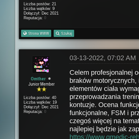
Liczba postów: 21
Liczba wątków: 9
Dołączył: Dec 2021
Reputacja:
0
Strona WWW
Szukaj
03-13-2022, 07:02 AM
Celem profesjonalnej o
Omther
braków motorycznych, 
Junior Member
elementów ciała wymag
przeprowadzania treni
Liczba postów: 40
Liczba wątków: 19
kontuzje. Ocena funkc
Dołączył: Dec 2021
funkcjonalne, FSM i pr
Reputacja:
0
czegoś więcej na temat 
najlepiej będzie jak za
https://www.qmedic-rehab